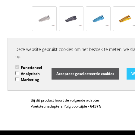
Omschrijving
Deze voetsteunen van het merk PUIG worden geleverd per se
Deze website gebruikt cookies om het bezoek te meten, we sl
op.
Deze voetsteunen van het merk PUIG hebben een ergonomisc
Functioneel
- minder gewicht
Analytisch
Accepteer geselecteerde cookies
W
- toename van grondspeling
Marketing
- voetsteun is te roteren
- leverbaar in verschillende kleuren (adapters zijn alleen leve
Bij dit product hoort de volgende adapter:
Voetsteunadapters Puig voorzijde -
6457N