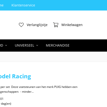
me
Klantenservice
Yamaha ori
Verlanglijstje
Winkelwagen
UD
UNIVERSEEL
MERCHANDISE
odel Racing
 per set Deze voetsteunen van het merk PUIG hebben een
genschappen: - minder...
01
 dag(en)