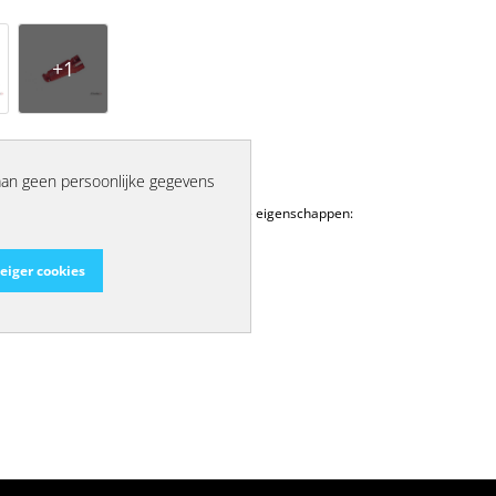
t
aan geen persoonlijke gegevens
h design en beschikken over de volgende eigenschappen:
eiger cookies
rbaar in het zwart)