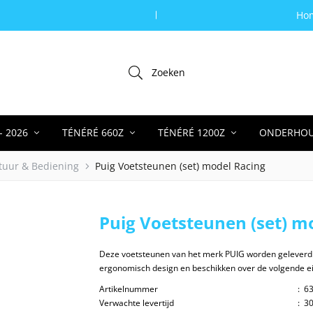
Ho
Online veilig en snel betalen
Zoeken
- 2026
TÉNÉRÉ 660Z
TÉNÉRÉ 1200Z
ONDERHO
tuur & Bediening
Puig Voetsteunen (set) model Racing
Puig Voetsteunen (set) m
Deze voetsteunen van het merk PUIG worden geleverd
ergonomisch design en beschikken over de volgende ei
Artikelnummer
:
63
Verwachte levertijd
:
30